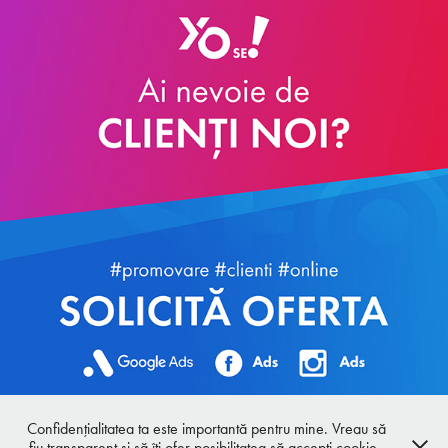
Confidenţialitatea ta este importantă pentru mine. Vreau să
fiu transparent și să îţi ofer posibilitatea să accepţi cookie-